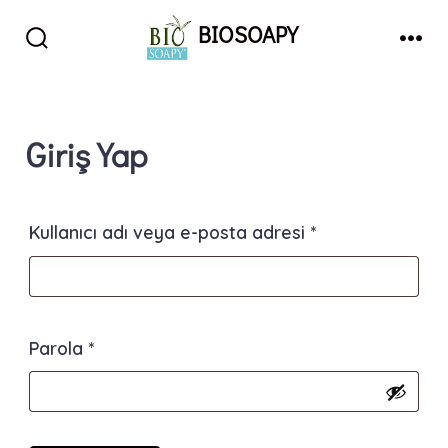
İçeriğe
BIOSOAPY
atla
Arama
Men
Çubuğunu
Göster/Gizle
Giriş Yap
Gerekli
Kullanıcı adı veya e-posta adresi
*
Gerekli
Parola
*