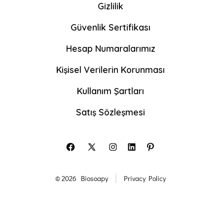
Gizlilik
Güvenlik Sertifikası
Hesap Numaralarımız
Kişisel Verilerin Korunması
Kullanım Şartları
Satış Sözleşmesi
Open
Open
Open
Open
Open
Facebook
X
Instagram
LinkedIn
Pinterest
© 2026
Biosoapy
Privacy Policy
in
in
in
in
in
a
a
a
a
a
new
new
new
new
new