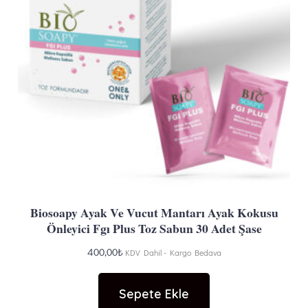
Biosoapy Ayak Ve Vucut Mantarı Ayak Kokusu
Önleyici Fgı Plus Toz Sabun 30 Adet Şase
400,00
₺
KDV Dahil - Kargo Bedava
Sepete Ekle