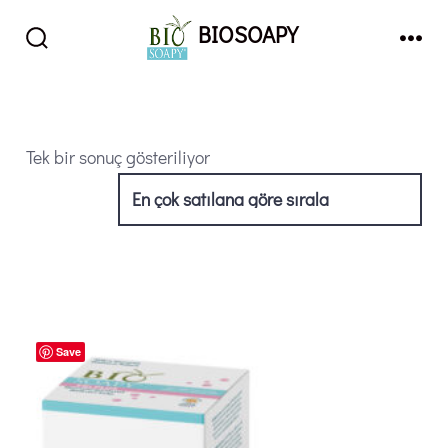
İçeriğe
BIOSOAPY
atla
Arama
Men
Çubuğunu
Göster/Gizle
Tek bir sonuç gösteriliyor
Save